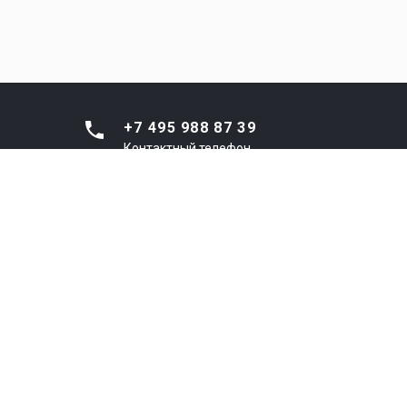
+7 495 988 87 39
Контактный телефон
8 800 301 44 33
Диспетчерская (ЕДС
г.о.Люберцы)
info@ptncl.ru
Email