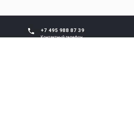
+7 495 988 87 39
Контактный телефон
8 800 301 44 33
Диспетчерская (ЕДС
г.о.Люберцы)
info@ptncl.ru
Email
Copyright © 2009 - 2019 ООО "Потенциал"