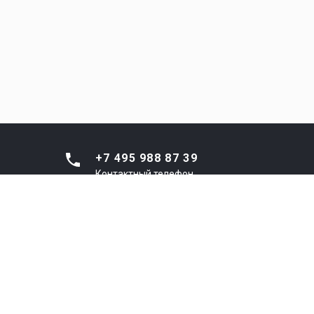
+7 495 988 87 39
Контактный телефон
8 800 301 44 33
Диспетчерская (ЕДС
г.о.Люберцы)
info@ptncl.ru
Email