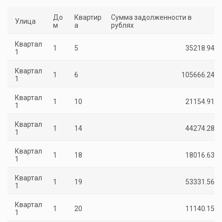
До
Квартир
Сумма задолженности в
Улица
м
а
рублях
Квартал
1
5
35218.94
1
Квартал
1
6
105666.24
1
Квартал
1
10
21154.91
1
Квартал
1
14
44274.28
1
Квартал
1
18
18016.63
1
Квартал
1
19
53331.56
1
Квартал
1
20
11140.15
1