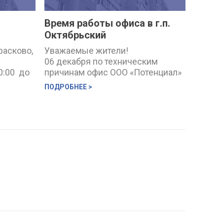
Время работы офиса в г.п.
Октябрьский
расково,
Уважаемые жители!
06 декабря по техническим
0:00 до
причинам офис ООО «Потенциал»
системы
работает до 13.00. С 09 декабря
ПОДРОБНЕЕ >
прием населения
ных
осуществляется по будням
Работы
согласно расписанию.
ики АО