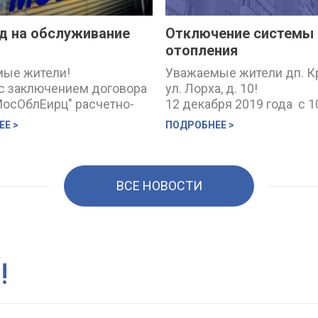
д на обслуживание
Отключение системы
отопления
ые жители!
Уважаемые жители дп. К
 с заключением договора
ул. Лорха, д. 10!
МосОблЕирц" расчетно-
12 декабря 2019 года с 1
е обслуживание,
17:00 будет отключение 
Е >
ПОДРОБНЕЕ >
чные начисления за
отопления в связи с
рмирование и доставка
модернизацией инженер
елями будет
систем на Вашем доме. 
вляться ООО
будут проводить сотрудн
ВСЕ НОВОСТИ
Еирц".
«Люберецкая теплосеть»
абинет lk.ptncl.ru
С уважением, УК ООО
ает работу.
«Потенциал»
вать начисления,
ать показания и
!
ать коммунальные услуги
ерез единый личный
 МосОблЕирц.