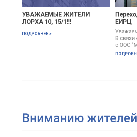
УВАЖАЕМЫЕ ЖИТЕЛИ
Перехо
ЛОРХА 10, 15/1!!!
ЕИРЦ
Уважаем
ПОДРОБНЕЕ >
В связи
с ООО "
кассово
ПОДРОБНЕ
ежемеся
ЖКУ, фо
ЕПД жит
осущест
"МосОбл
Личный к
прекращ
Отслежи
передав
Вниманию жителей
оплачив
можно ч
кабинет